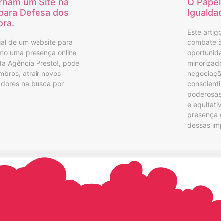
rnam um Site na
O Papel
para Defesa dos
Igualda
ora.
Este artig
cial de um website para
combate à
omo uma presença online
oportunid
da Agência Presto!, pode
minorizad
mbros, atrair novos
negociação
hadores na busca por
conscienti
poderosas 
e equitati
presença d
dessas im