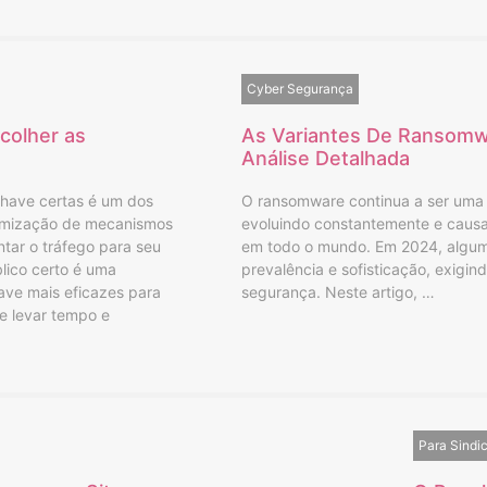
Cyber Segurança
scolher as
As Variantes De Ransomw
Análise Detalhada
chave certas é um dos
O ransomware continua a ser uma 
timização de mecanismos
evoluindo constantemente e causan
ar o tráfego para seu
em todo o mundo. Em 2024, algum
blico certo é uma
prevalência e sofisticação, exigi
ave mais eficazes para
segurança. Neste artigo, …
e levar tempo e
Para Sindi