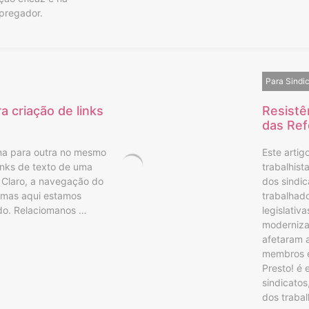
pregador.
Para Sindi
 criação de links
Resistê
das Ref
ina para outra no mesmo
Este artig
inks de texto de uma
trabalhis
. Claro, a navegação do
dos sindic
, mas aqui estamos
trabalhad
údo. Relaciomanos …
legislativ
modernizaç
afetaram 
membros e 
Presto! é 
sindicatos
dos trabal