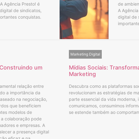
 A Agência Presto! é
de ambien
igital de sindicatos,
A Agência 
ortantes conquistas.
digital de
important
Marketing Digital
 Construindo um
Mídias Sociais: Transfor
Marketing
amental relação entre
Descubra como as plataformas so
do a importância da
revolucionam as estratégias de ma
baseado na negociação,
parte essencial da vida moderna
rdos que beneficiem
comunicamos, consumimos informa
ntes modelos de
se estende também ao comporta
 a colaboração pode
lhadores e empresas. A
alecer a presença digital
ção eficaz e na