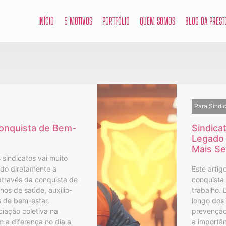
INÍCIO
5 MOTIVOS
PORTFÓLIO
QUEM SOMOS
BLOG DA PREST
Para Sindi
Conquista de Bem-
Sindica
Legado 
Mais S
 sindicatos vai muito
ndo diretamente a
Este artigo
através da conquista de
conquista 
nos de saúde, auxílio-
trabalho. 
s de bem-estar.
longo dos
iação coletiva na
prevenção
 a diferença no dia a
a importân