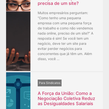
precisa de um site?
Muitos empresários perguntam:
“Como tenho uma pequena
empresa com uma pequena força
de trabalho e como não vendemos
nada online, preciso de um site?” A
resposta é sim! Se você tem um
negócio, deve ter um site para
evitar perder negócios para
concorrentes que já têm um. Além
disso, você …
Para Sindicatos
A Força da União: Como a
Negociação Coletiva Reduz
as Desigualdades Salariais